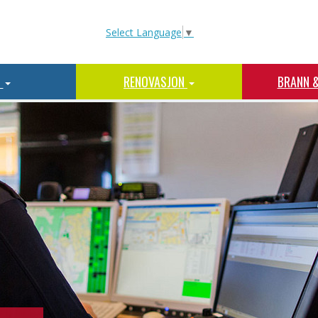
Select Language
▼
N
RENOVASJON
BRANN 