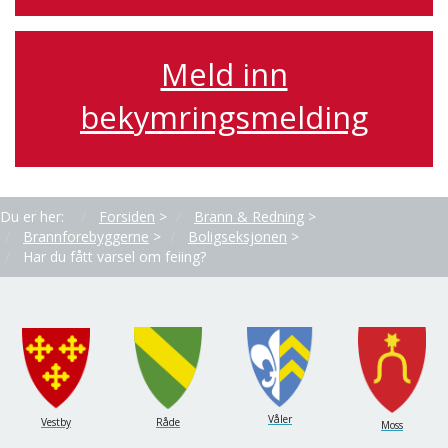
Meld inn
bekymringsmelding
Du er her:
Forsiden
>
Brann & Redning
>
Brannforebyggerne
>
Boligseksjonen
>
Har du fått varsel om feiing?
Våler
Vestby
Råde
Moss