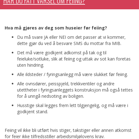
HAR DU FÅTT VARSEL OM FEIING?
Hva må gjøres av deg som huseier før feiing?
Du må svare JA eller NEI om det passer at vi kommer,
dette gjør du ved å besvare SMS du mottar fra MIB.
Det må være godkjent adkomst på tak og til
feieluke/sotluke, slik at feiing og uttak av sot kan foretas
uten hindring.
Alle ildsteder / fyringsanlegg må være slukket før feiing.
Alle ovnsdører, peisspjeld, trekkventiler og andre
utettheter i fyringsanleggets konstruksjon må også tettes
for å unngå nedsoting av boligen.
Husstige skal legges frem lett tilgjengelig, og må være i
godkjent stand.
Feiing vil ikke bli utført hvis stiger, takstiger eller annen atkomst
for feier ikke tilfredsstiller arbeidsmiljølovens krav.