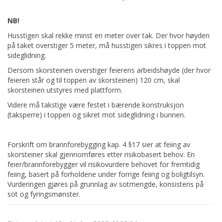
NB!
Husstigen skal rekke minst en meter over tak. Der hvor høyden
på taket overstiger 5 meter, må husstigen sikres i toppen mot
sideglidning.
Dersom skorsteinen overstiger feierens arbeidshøyde (der hvor
feieren står og til toppen av skorsteinen) 120 cm, skal
skorsteinen utstyres med plattform.
Videre må takstige være festet i bærende konstruksjon
(taksperre) i toppen og sikret mot sideglidning i bunnen.
Forskrift om brannforebygging kap. 4 §17 sier at feiing av
skorsteiner skal gjennomføres etter risikobasert behov. En
feier/brannforebygger vil risikovurdere behovet for fremtidig
feiing, basert på forholdene under forrige feiing og boligtilsyn.
Vurderingen gjøres på grunnlag av sotmengde, konsistens på
sot og fyringsmønster.