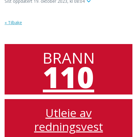
Sist oppdatert 19. oktober 2023, kl 08:04
« Tilbake
BRANN
110
Utleie av
redningsvest