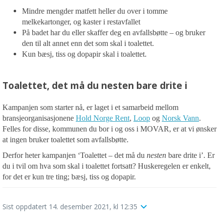
Mindre mengder matfett heller du over i tomme
melkekartonger, og kaster i restavfallet
På badet har du eller skaffer deg en avfallsbøtte – og bruker
den til alt annet enn det som skal i toalettet.
Kun bæsj, tiss og dopapir skal i toalettet.
Toalettet, det må du nesten bare drite i
Kampanjen som starter nå, er laget i et samarbeid mellom
bransjeorganisasjonene
Hold Norge Rent
,
Loop
og
Norsk Vann
.
Felles for disse, kommunen du bor i og oss i MOVAR, er at vi ønsker
at ingen bruker toalettet som avfallsbøtte.
Derfor heter kampanjen ‘Toalettet – det må du
nesten
bare drite i’. Er
du i tvil om hva som skal i toalettet fortsatt? Huskeregelen er enkelt,
for det er kun tre ting; bæsj, tiss og dopapir.
Sist oppdatert 14. desember 2021, kl 12:35