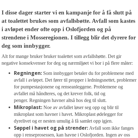
I disse dager starter vi en kampanje for å få slutt på
at toalettet brukes som avfallsbøtte. Avfall som kastes
i avløpet ender ofte opp i Oslofjorden og på
strendene i Mosseregionen. I tillegg blir det dyrere for
deg som innbygger.
Alt for mange bruker bruker toalettet som avfallsbøtte. Det gir
negative konsekvenser for deg og nærmiljøet vi bor i på flere måter:
Regningen:
Som innbygger betaler du for problemene med
avfall i avløpet. Det fører til propper i ledningsnettet, problemer
for pumpestasjonene og renseanleggene. Problemene og
avfallet må håndteres, og det krever folk, tid og
penger. Regningen havner altså hos deg til slutt.
Mikroplast:
Noe av avfallet løser seg opp og blir til
mikroplast som havner i havet. Mikroplast ødelegger for
dyrelivet og er nesten umulig å få samlet opp igjen.
Søppel i havet og på strender:
Avfall som ikke fanges
opp i renseprosessen, kan havne i Oslofjorden. Ingen av oss