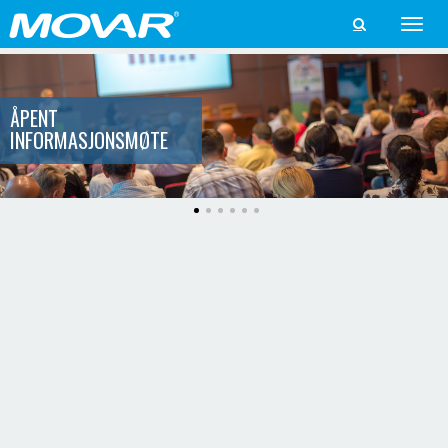
Toggle

naviga
ÅPENT
INFORMASJONSMØTE