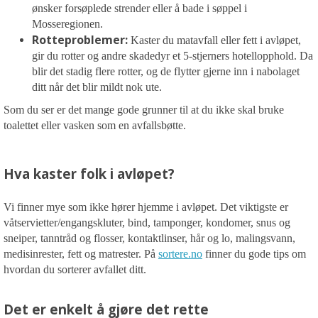
ønsker forsøplede strender eller å bade i søppel i
Mosseregionen.
Rotteproblemer:
Kaster du matavfall eller fett i avløpet,
gir du rotter og andre skadedyr et 5-stjerners hotellopphold. Da
blir det stadig flere rotter, og de flytter gjerne inn i nabolaget
ditt når det blir mildt nok ute.
Som du ser er det mange gode grunner til at du ikke skal bruke
toalettet eller vasken som en avfallsbøtte.
Hva kaster folk i avløpet?
Vi finner mye som ikke hører hjemme i avløpet. Det viktigste er
våtservietter/engangskluter, bind, tamponger, kondomer, snus og
sneiper, tanntråd og flosser, kontaktlinser, hår og lo, malingsvann,
medisinrester, fett og matrester.
På
sortere.no
finner du gode tips om
hvordan du sorterer avfallet ditt.
Det er enkelt å gjøre det rette