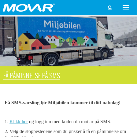
Toggle

naviga
FÅ PÅMINNELSE PÅ SMS
Få SMS-varsling før Miljøbilen kommer til ditt nabolag!
1.
Klikk her
og logg inn med koden du mottar på SMS.
2. Velg de stoppestedene som du ønsker å få en påminnelse om