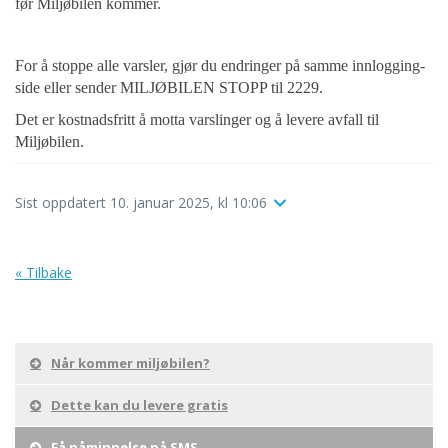
før Miljøbilen kommer.
For å stoppe alle varsler, gjør du endringer på samme innlogging-
side eller sender MILJØBILEN STOPP til 2229.
Det er kostnadsfritt å motta varslinger og å levere avfall til
Miljøbilen.
Sist oppdatert 10. januar 2025, kl 10:06
« Tilbake
Når kommer miljøbilen?
Dette kan du levere gratis
Få påminnelse på SMS