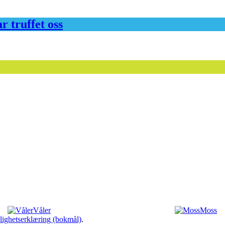
ar truffet oss
Våler
Moss
lighetserklæring (bokmål)
.