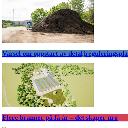
Varsel om oppstart av detaljreguleringspl
Flere branner på få år – det skaper uro