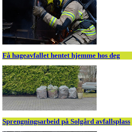
Få hageavfallet hentet hjemme hos deg
Sprengningsarbeid på Solgård avfallsplass