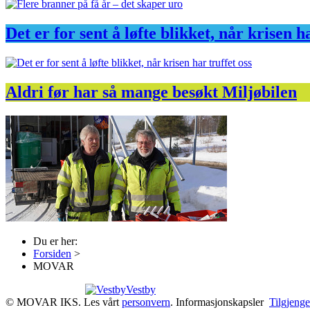
Det er for sent å løfte blikket, når krisen h
Aldri før har så mange besøkt Miljøbilen
Du er her:
Forsiden
>
MOVAR
Vestby
© MOVAR IKS. Les vårt
personvern
.
Informasjons­kapsler
Tilgjenge