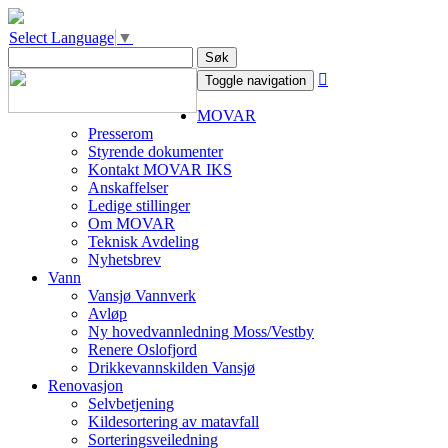
Select Language
▼
Søk

Toggle navigation
MOVAR
Presserom
Styrende dokumenter
Kontakt MOVAR IKS
Anskaffelser
Ledige stillinger
Om MOVAR
Teknisk Avdeling
Nyhetsbrev
Vann
Vansjø Vannverk
Avløp
Ny hovedvannledning Moss/Vestby
Renere Oslofjord
Drikkevannskilden Vansjø
Renovasjon
Selvbetjening
Kildesortering av matavfall
Sorteringsveiledning