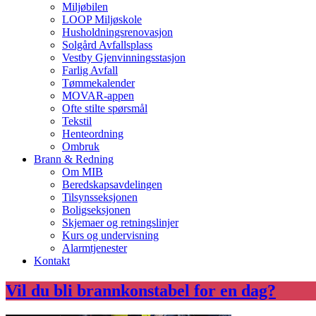
Miljøbilen
LOOP Miljøskole
Husholdningsrenovasjon
Solgård Avfallsplass
Vestby Gjenvinningsstasjon
Farlig Avfall
Tømmekalender
MOVAR-appen
Ofte stilte spørsmål
Tekstil
Henteordning
Ombruk
Brann & Redning
Om MIB
Beredskapsavdelingen
Tilsynsseksjonen
Boligseksjonen
Skjemaer og retningslinjer
Kurs og undervisning
Alarmtjenester
Kontakt
Vil du bli brannkonstabel for en dag?