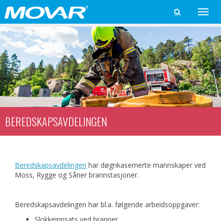
Toggle

naviga
BEREDSKAPSAVDELINGEN
Beredskapsavdelingen
har døgnkasernerte mannskaper ved
Moss, Rygge og Såner brannstasjoner.
Beredskapsavdelingen har bl.a. følgende arbeidsoppgaver:
Slokkeinnsats ved branner