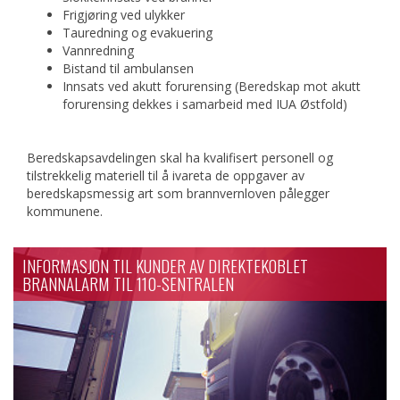
Frigjøring ved ulykker
Tauredning og evakuering
Vannredning
Bistand til ambulansen
Innsats ved akutt forurensing (Beredskap mot akutt
forurensing dekkes i samarbeid med IUA Østfold)
Beredskapsavdelingen skal ha kvalifisert personell og
tilstrekkelig materiell til å ivareta de oppgaver av
beredskapsmessig art som brannvernloven pålegger
kommunene.
INFORMASJON TIL KUNDER AV DIREKTEKOBLET
BRANNALARM TIL 110-SENTRALEN