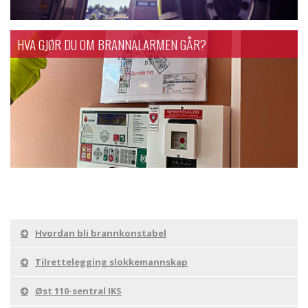
HVA GJØR DU OM BRANNALARMEN GÅR?
Hvordan bli brannkonstabel
Tilrettelegging slokkemannskap
Øst 110-sentral IKS