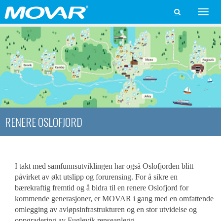
Toggle

naviga
RENERE OSLOFJORD
I takt med samfunnsutviklingen har også Oslofjorden blitt
påvirket av økt utslipp og forurensing. For å sikre en
bærekraftig fremtid og å bidra til en renere Oslofjord for
kommende generasjoner, er MOVAR i gang med en omfattende
omlegging av avløpsinfrastrukturen og en stor utvidelse og
oppgradering av Fuglevik renseanlegg.