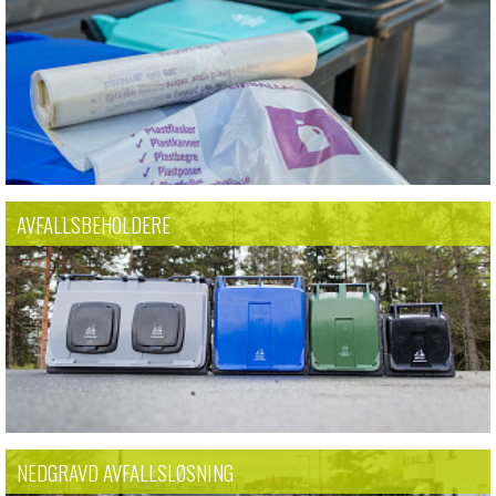
AVFALLSBEHOLDERE
NEDGRAVD AVFALLSLØSNING