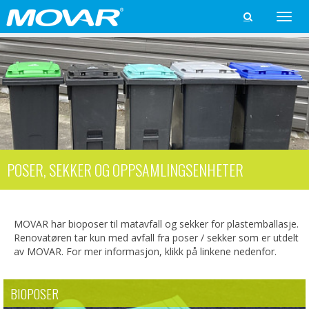
Toggle

naviga
POSER, SEKKER OG OPPSAMLINGSENHETER
MOVAR har bioposer til matavfall og sekker for plastemballasje.
Renovatøren tar kun med avfall fra poser / sekker som er utdelt
av MOVAR. For mer informasjon, klikk på linkene nedenfor.
BIOPOSER