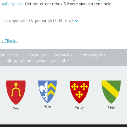
Avfallsplass
. Det bør etterstrebes å levere vindusrutene hele.
Sist oppdatert 15. januar 2015, kl 10:47
« Tilbake
Du er her:
Forsiden
>
MOVAR
>
Renovasjon
>
Klorparafinholdige isolerglassruter
Våler
Vestby
Råde
Moss