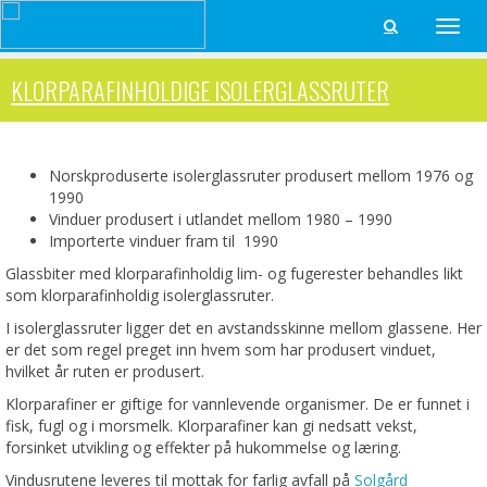
Toggle

naviga
KLORPARAFINHOLDIGE ISOLERGLASSRUTER
Norskproduserte isolerglassruter produsert mellom 1976 og
1990
Vinduer produsert i utlandet mellom 1980 – 1990
Importerte vinduer fram til 1990
Glassbiter med klorparafinholdig lim- og fugerester behandles likt
som klorparafinholdig isolerglassruter.
I isolerglassruter ligger det en avstandsskinne mellom glassene. Her
er det som regel preget inn hvem som har produsert vinduet,
hvilket år ruten er produsert.
Klorparafiner er giftige for vannlevende organismer. De er funnet i
fisk, fugl og i morsmelk. Klorparafiner kan gi nedsatt vekst,
forsinket utvikling og effekter på hukommelse og læring.
Vindusrutene leveres til mottak for farlig avfall på
Solgård