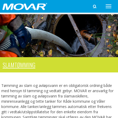
Toggle

naviga
SLAMTØMMING
Tømming av slam og avløpsvann er en obligatorisk ordning både
med hensyn til tømming og vedtatt gebyr. MOVAR er ansvarlig for
tømming av slam og avløpsvann fra slamavskillere,
minirenseanlegg og tette tanker for Råde kommune og Våler
kommune. Alle tanker/anlegg tømmes automatisk etter frekvens
gitt i vedtak/utslippstillatelse for den enkelte eiendom fra
kommunen. Samtlige tømminger skal utføres av den MOVAR har