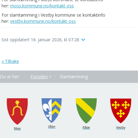
her:
moss.kommune.no/kontakt-oss
For slamtømming i Vestby kommune se kontaktinfo
her:
vestby.kommune.no/kontakt-oss
Sist oppdatert 16. januar 2026, kl 07:28
« Tilbake
Du er her:
Forsiden
>
Slamtømming
Våler
Råde
Vestby
Moss