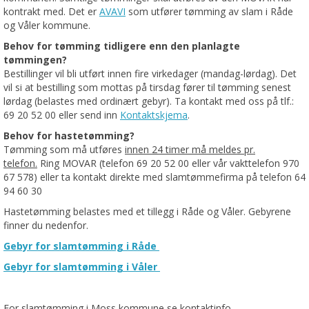
kontrakt med. Det er
AVAVI
som utfører tømming av slam i Råde
og Våler kommune.
Behov for tømming tidligere enn den planlagte
tømmingen?
Bestillinger vil bli utført innen fire virkedager (mandag-lørdag). Det
vil si at bestilling som mottas på tirsdag fører til tømming senest
lørdag (belastes med ordinært gebyr). Ta kontakt med oss på tlf.:
69 20 52 00 eller send inn
Kontaktskjema
.
Behov for hastetømming?
Tømming som må utføres
innen 24 timer må meldes pr.
telefon.
Ring MOVAR (telefon 69 20 52 00 eller vår vakttelefon 970
67 578) eller ta kontakt direkte med slamtømmefirma på telefon 64
94 60 30
Hastetømming belastes med et tillegg i Råde og Våler. Gebyrene
finner du nedenfor.
Gebyr for slamtømming i Råde
Gebyr for slamtømming i Våler
For slamtømming i Moss kommune se kontaktinfo